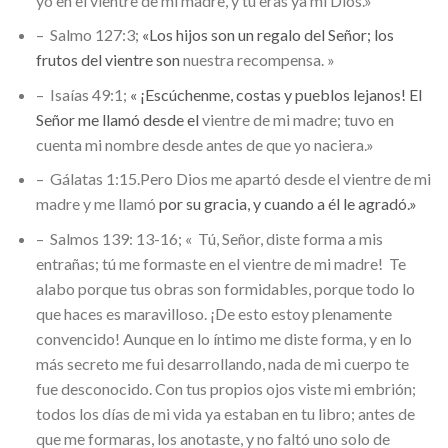
yo en el vientre de mi madre, y tú eras ya mi Dios.»
– Salmo 127:3;
«Los hijos son un regalo del Señor; los
frutos del vientre son
nuestra recompensa. »
– Isaías 49:1;
« ¡Escúchenme, costas y pueblos lejanos! El
Señor me llamó desde el
vientre de mi madre; tuvo en
cuenta mi nombre desde antes de que yo naciera.»
– Gálatas 1:15.Pero Dios me apartó desde el vientre de mi
madre y me llamó
por su gracia, y cuando a él le agradó.»
– Salmos 139: 13-16; « Tú, Señor, diste forma a mis
entrañas; tú me formaste en el vientre de mi madre! Te
alabo porque tus obras son formidables, porque todo lo
que haces es maravilloso. ¡De esto estoy plenamente
convencido! Aunque en lo íntimo me diste forma, y en lo
más secreto me fui desarrollando, nada de mi cuerpo te
fue desconocido. Con tus propios ojos viste mi embrión;
todos los días de mi vida ya estaban en tu libro; antes de
que me formaras, los anotaste, y no faltó uno solo de