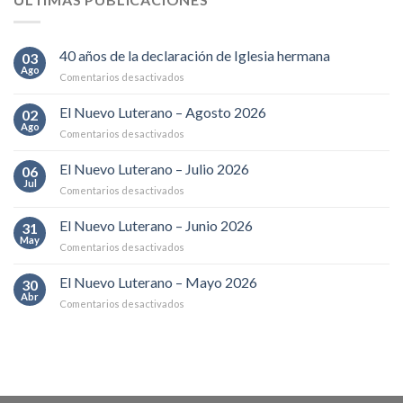
40 años de la declaración de Iglesia hermana
03
Ago
en
Comentarios desactivados
40
años
El Nuevo Luterano – Agosto 2026
02
de
Ago
en
Comentarios desactivados
la
El
declaración
Nuevo
El Nuevo Luterano – Julio 2026
de
06
Luterano
Jul
Iglesia
en
Comentarios desactivados
–
hermana
El
Agosto
Nuevo
El Nuevo Luterano – Junio 2026
2026
31
Luterano
May
en
Comentarios desactivados
–
El
Julio
Nuevo
El Nuevo Luterano – Mayo 2026
2026
30
Luterano
Abr
en
Comentarios desactivados
–
El
Junio
Nuevo
2026
Luterano
–
Mayo
2026