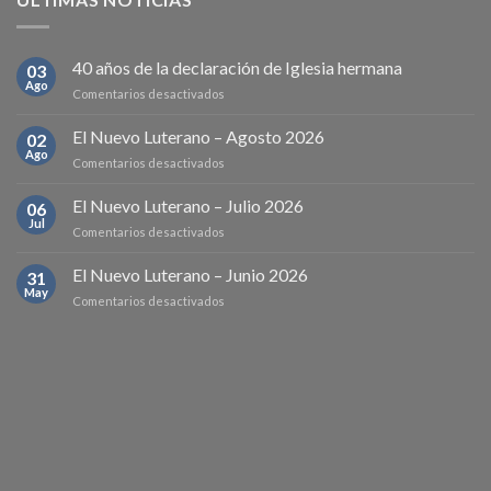
40 años de la declaración de Iglesia hermana
03
Ago
en
Comentarios desactivados
40
años
El Nuevo Luterano – Agosto 2026
02
de
Ago
en
Comentarios desactivados
la
El
declaración
Nuevo
El Nuevo Luterano – Julio 2026
de
06
Luterano
Jul
Iglesia
en
Comentarios desactivados
–
hermana
El
Agosto
Nuevo
El Nuevo Luterano – Junio 2026
2026
31
Luterano
May
en
Comentarios desactivados
–
El
Julio
Nuevo
2026
Luterano
–
Junio
2026