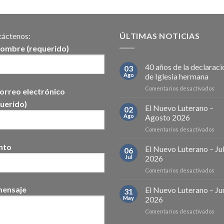
áctenos:
ÚLTIMAS NOTICIAS
nombre (requerido)
40 años de la declaraci
03
Ago
de Iglesia hermana
en
Comentarios desactivados
orreo electrónico
40
uerido)
año
El Nuevo Luterano –
02
de
Ago
Agosto 2026
la
en
Comentarios desactivados
dec
El
de
nto
Nu
El Nuevo Luterano – Ju
Igle
06
Lut
he
Jul
2026
–
en
Comentarios desactivados
Ago
El
202
Nu
mensaje
El Nuevo Luterano – Ju
31
Lut
May
2026
–
en
Comentarios desactivados
Juli
El
202