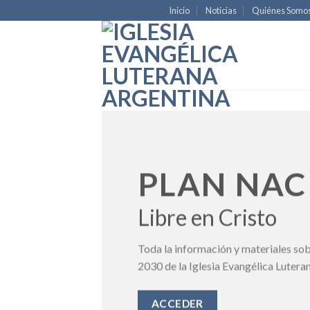
Skip
Inicio
Noticias
Quiénes Somo
to
content
PLAN NAC
Libre en Cristo
Toda la información y materiales sob
2030 de la Iglesia Evangélica Lutera
ACCEDER