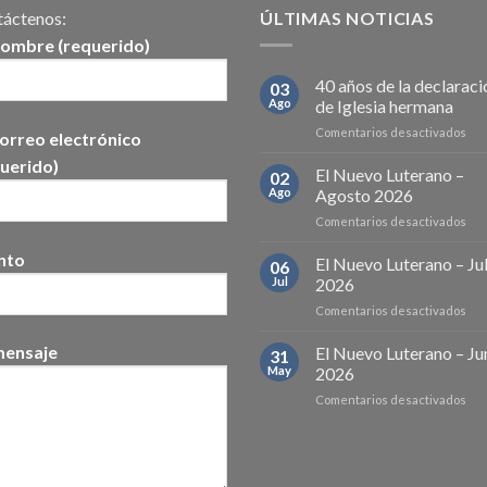
áctenos:
ÚLTIMAS NOTICIAS
nombre (requerido)
40 años de la declaraci
03
Ago
de Iglesia hermana
en
Comentarios desactivados
orreo electrónico
40
uerido)
año
El Nuevo Luterano –
02
de
Ago
Agosto 2026
la
en
Comentarios desactivados
dec
El
de
nto
Nu
El Nuevo Luterano – Ju
Igle
06
Lut
he
Jul
2026
–
en
Comentarios desactivados
Ago
El
202
Nu
mensaje
El Nuevo Luterano – Ju
31
Lut
May
2026
–
en
Comentarios desactivados
Juli
El
202
Nu
Lut
–