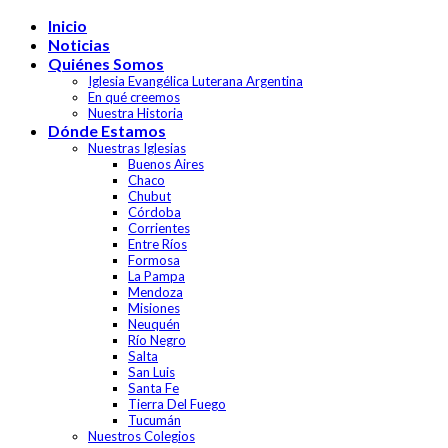
Skip
Inicio
to
Noticias
content
Quiénes Somos
Iglesia Evangélica Luterana Argentina
En qué creemos
Nuestra Historia
Dónde Estamos
Nuestras Iglesias
Buenos Aires
Chaco
Chubut
Córdoba
Corrientes
Entre Ríos
Formosa
La Pampa
Mendoza
Misiones
Neuquén
Río Negro
Salta
San Luis
Santa Fe
Tierra Del Fuego
Tucumán
Nuestros Colegios