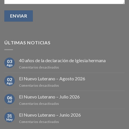
ÚLTIMAS NOTICIAS
40 años de la declaración de Iglesia hermana
03
Ago
en
Comentarios desactivados
40
años
El Nuevo Luterano – Agosto 2026
02
de
Ago
en
Comentarios desactivados
la
El
declaración
Nuevo
El Nuevo Luterano – Julio 2026
de
06
Luterano
Jul
Iglesia
en
Comentarios desactivados
–
hermana
El
Agosto
Nuevo
El Nuevo Luterano – Junio 2026
2026
31
Luterano
May
en
Comentarios desactivados
–
El
Julio