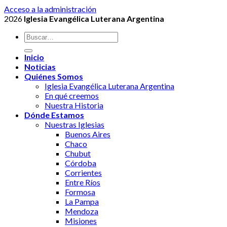
Acceso a la administración
2026
Iglesia Evangélica Luterana Argentina
Inicio
Noticias
Quiénes Somos
Iglesia Evangélica Luterana Argentina
En qué creemos
Nuestra Historia
Dónde Estamos
Nuestras Iglesias
Buenos Aires
Chaco
Chubut
Córdoba
Corrientes
Entre Ríos
Formosa
La Pampa
Mendoza
Misiones