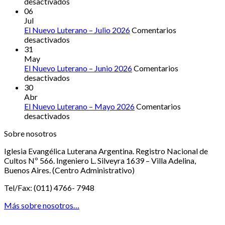
en
la
desactivados
El
declaración
06
Nuevo
de
Jul
Luterano
Iglesia
El Nuevo Luterano – Julio 2026
Comentarios
–
en
hermana
desactivados
Agosto
El
31
2026
Nuevo
May
Luterano
El Nuevo Luterano – Junio 2026
Comentarios
–
en
desactivados
Julio
El
30
2026
Nuevo
Abr
Luterano
El Nuevo Luterano – Mayo 2026
Comentarios
–
en
desactivados
Junio
El
Sobre nosotros
2026
Nuevo
Luterano
Iglesia Evangélica Luterana Argentina. Registro Nacional de
–
Cultos Nº 566. Ingeniero L. Silveyra 1639 – Villa Adelina,
Mayo
Buenos Aires. (Centro Administrativo)
2026
Tel/Fax: (011) 4766- 7948
Más sobre nosotros…