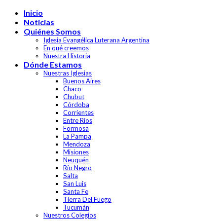
Skip
Inicio
to
Noticias
content
Quiénes Somos
Iglesia Evangélica Luterana Argentina
En qué creemos
Nuestra Historia
Dónde Estamos
Nuestras Iglesias
Buenos Aires
Chaco
Chubut
Córdoba
Corrientes
Entre Ríos
Formosa
La Pampa
Mendoza
Misiones
Neuquén
Río Negro
Salta
San Luis
Santa Fe
Tierra Del Fuego
Tucumán
Nuestros Colegios