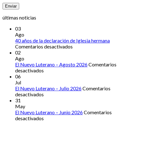
últimas noticias
03
Ago
40 años de la declaración de Iglesia hermana
en
Comentarios desactivados
40
02
años
Ago
de
El Nuevo Luterano – Agosto 2026
Comentarios
en
la
desactivados
El
declaración
06
Nuevo
de
Jul
Luterano
Iglesia
El Nuevo Luterano – Julio 2026
Comentarios
–
en
hermana
desactivados
Agosto
El
31
2026
Nuevo
May
Luterano
El Nuevo Luterano – Junio 2026
Comentarios
–
en
desactivados
Julio
El
2026
Nuevo
Luterano