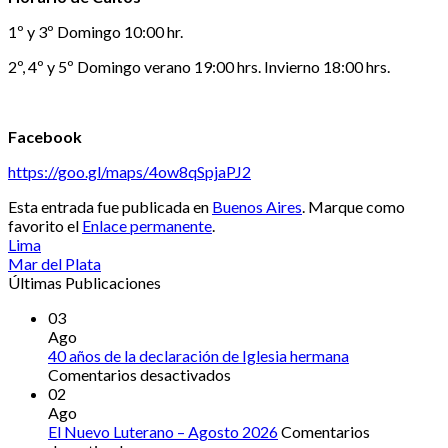
1º y 3º Domingo 10:00 hr.
2º, 4º y 5º Domingo verano 19:00 hrs. Invierno 18:00 hrs.
Facebook
https://goo.gl/maps/4ow8qSpjaPJ2
Esta entrada fue publicada en
Buenos Aires
. Marque como
favorito el
Enlace permanente
.
Lima
Mar del Plata
Últimas Publicaciones
03
Ago
40 años de la declaración de Iglesia hermana
en
Comentarios desactivados
40
02
años
Ago
de
El Nuevo Luterano – Agosto 2026
Comentarios