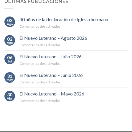
ÚLTIMAS PUBLICACIONES
40 años de la declaración de Iglesia hermana
03
Ago
en
Comentarios desactivados
40
años
El Nuevo Luterano – Agosto 2026
02
de
Ago
en
Comentarios desactivados
la
El
declaración
Nuevo
El Nuevo Luterano – Julio 2026
de
06
Luterano
Jul
Iglesia
en
Comentarios desactivados
–
hermana
El
Agosto
Nuevo
El Nuevo Luterano – Junio 2026
2026
31
Luterano
May
en
Comentarios desactivados
–
El
Julio
Nuevo
El Nuevo Luterano – Mayo 2026
2026
30
Luterano
Abr
en
Comentarios desactivados
–
El
Junio
Nuevo
2026
Luterano
–
Mayo
2026