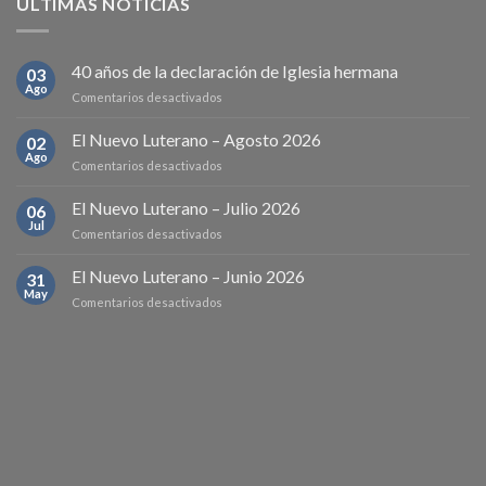
ÚLTIMAS NOTICIAS
40 años de la declaración de Iglesia hermana
03
Ago
en
Comentarios desactivados
40
años
El Nuevo Luterano – Agosto 2026
02
de
Ago
en
Comentarios desactivados
la
El
declaración
Nuevo
El Nuevo Luterano – Julio 2026
de
06
Luterano
Jul
Iglesia
en
Comentarios desactivados
–
hermana
El
Agosto
Nuevo
El Nuevo Luterano – Junio 2026
2026
31
Luterano
May
en
Comentarios desactivados
–
El
Julio
Nuevo
2026
Luterano
–
Junio
2026