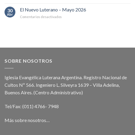
El
Julio
Nuevo
El Nuevo Luterano – Mayo 2026
2026
30
Luterano
Abr
en
Comentarios desactivados
–
El
Junio
Nuevo
2026
Luterano
–
Mayo
2026
SOBRE NOSOTROS
Iglesia Evangélica Luterana Argentina. Registro Nacional de
Cultos Nº 566. Ingeniero L. Silveyra 1639 – Villa Adelina,
Buenos Aires. (Centro Administrativo)
Tel/Fax: (011) 4766- 7948
Más sobre nosotros…