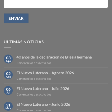
ÚLTIMAS NOTICIAS
40 años de la declaración de Iglesia hermana
03
Ago
en
Comentarios desactivados
40
años
El Nuevo Luterano – Agosto 2026
02
de
Ago
en
Comentarios desactivados
la
El
declaración
Nuevo
El Nuevo Luterano – Julio 2026
de
06
Luterano
Jul
Iglesia
en
Comentarios desactivados
–
hermana
El
Agosto
Nuevo
El Nuevo Luterano – Junio 2026
2026
31
Luterano
May
en
Comentarios desactivados
–