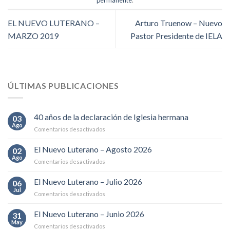
EL NUEVO LUTERANO –
Arturo Truenow – Nuevo
MARZO 2019
Pastor Presidente de IELA
ÚLTIMAS PUBLICACIONES
40 años de la declaración de Iglesia hermana
03
Ago
en
Comentarios desactivados
40
años
El Nuevo Luterano – Agosto 2026
02
de
Ago
en
Comentarios desactivados
la
El
declaración
Nuevo
El Nuevo Luterano – Julio 2026
de
06
Luterano
Jul
Iglesia
en
Comentarios desactivados
–
hermana
El
Agosto
Nuevo
El Nuevo Luterano – Junio 2026
2026
31
Luterano
May
en
Comentarios desactivados
–