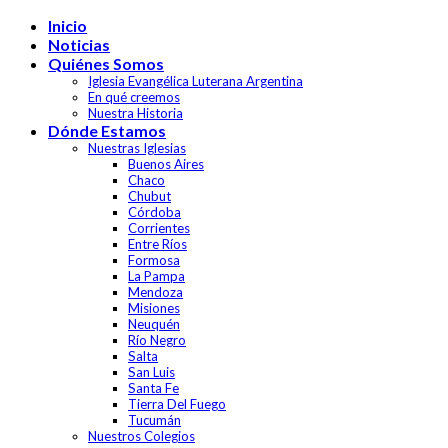
Skip
Inicio
to
Noticias
content
Quiénes Somos
Iglesia Evangélica Luterana Argentina
En qué creemos
Nuestra Historia
Dónde Estamos
Nuestras Iglesias
Buenos Aires
Chaco
Chubut
Córdoba
Corrientes
Entre Ríos
Formosa
La Pampa
Mendoza
Misiones
Neuquén
Río Negro
Salta
San Luis
Santa Fe
Tierra Del Fuego
Tucumán
Nuestros Colegios