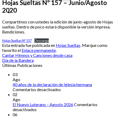
Hojas Sueltas Nº 157 – Junio/Agosto
2020
Compartimos con ustedes la edición de junio-agosto de Hojas
sueltas. Dentro de poco estará disponible la versión impresa.
Bendiciones.
Hojas Sueltas Nº 157
Descarga
Esta entrada fue publicada en
Hojas Sueltas
. Marque como
favorito el
Enlace permanente
.
Cantar Himnos y Canciones desde casa
Día de la Bandera
Últimas Publicaciones
03
Ago
40 años de la declaración de Iglesia hermana
en
Comentarios desactivados
40
02
años
Ago
de
El Nuevo Luterano – Agosto 2026
Comentarios
en
la
desactivados
El
declaración
06