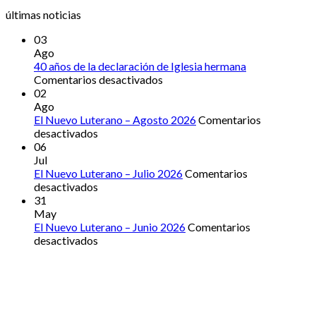
últimas noticias
03
Ago
40 años de la declaración de Iglesia hermana
en
Comentarios desactivados
40
02
años
Ago
de
El Nuevo Luterano – Agosto 2026
Comentarios
en
la
desactivados
El
declaración
06
Nuevo
de
Jul
Luterano
Iglesia
El Nuevo Luterano – Julio 2026
Comentarios
–
en
hermana
desactivados
Agosto
El
31
2026
Nuevo
May
Luterano
El Nuevo Luterano – Junio 2026
Comentarios
–
en
desactivados
Julio
El
2026
Nuevo
Luterano
–
Junio