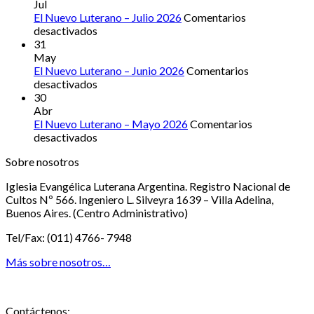
Nuevo
de
Jul
Luterano
Iglesia
El Nuevo Luterano – Julio 2026
Comentarios
–
en
hermana
desactivados
Agosto
El
31
2026
Nuevo
May
Luterano
El Nuevo Luterano – Junio 2026
Comentarios
–
en
desactivados
Julio
El
30
2026
Nuevo
Abr
Luterano
El Nuevo Luterano – Mayo 2026
Comentarios
–
en
desactivados
Junio
El
Sobre nosotros
2026
Nuevo
Luterano
Iglesia Evangélica Luterana Argentina. Registro Nacional de
–
Cultos Nº 566. Ingeniero L. Silveyra 1639 – Villa Adelina,
Mayo
Buenos Aires. (Centro Administrativo)
2026
Tel/Fax: (011) 4766- 7948
Más sobre nosotros…
Contáctenos: