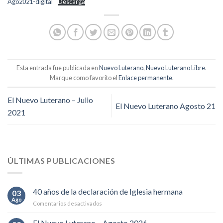
Ago2021-digital
Descarga
Esta entrada fue publicada en
Nuevo Luterano
,
Nuevo Luterano Libre
.
Marque como favorito el
Enlace permanente
.
El Nuevo Luterano – Julio
El Nuevo Luterano Agosto 21
2021
ÚLTIMAS PUBLICACIONES
40 años de la declaración de Iglesia hermana
03
Ago
en
Comentarios desactivados
40
años
El Nuevo Luterano – Agosto 2026