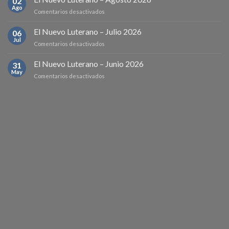
02
de
Ago
en
Comentarios desactivados
la
El
declaración
Nuevo
El Nuevo Luterano – Julio 2026
de
06
Luterano
Jul
Iglesia
en
Comentarios desactivados
–
hermana
El
Agosto
Nuevo
El Nuevo Luterano – Junio 2026
2026
31
Luterano
May
en
Comentarios desactivados
–
El
Julio
Nuevo
2026
Luterano
–
Junio
2026