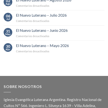
02
de
Ago
en
Comentarios desactivados
la
El
declaración
Nuevo
El Nuevo Luterano – Julio 2026
de
06
Luterano
Jul
Iglesia
en
Comentarios desactivados
–
hermana
El
Agosto
Nuevo
El Nuevo Luterano – Junio 2026
2026
31
Luterano
May
en
Comentarios desactivados
–
El
Julio
Nuevo
El Nuevo Luterano – Mayo 2026
2026
30
Luterano
Abr
en
Comentarios desactivados
–
El
Junio
Nuevo
2026
Luterano
–
Mayo
2026
SOBRE NOSOTROS
Iglesia Evangélica Luterana Argentina. Registro Nacional de
Cultos Nº 566. Ingeniero L. Silveyra 1639 – Villa Adelina,