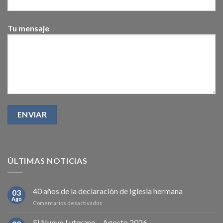
Tu mensaje
ÚLTIMAS NOTICIAS
40 años de la declaración de Iglesia hermana
03
Ago
en
Comentarios desactivados
40
años
El Nuevo Luterano – Agosto 2026