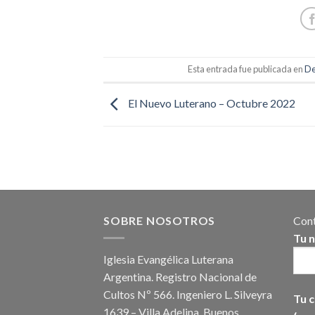
Esta entrada fue publicada en
De
El Nuevo Luterano – Octubre 2022
SOBRE NOSOTROS
Cont
Tu 
Iglesia Evangélica Luterana
Argentina. Registro Nacional de
Cultos Nº 566. Ingeniero L. Silveyra
Tu c
1639 – Villa Adelina, Buenos