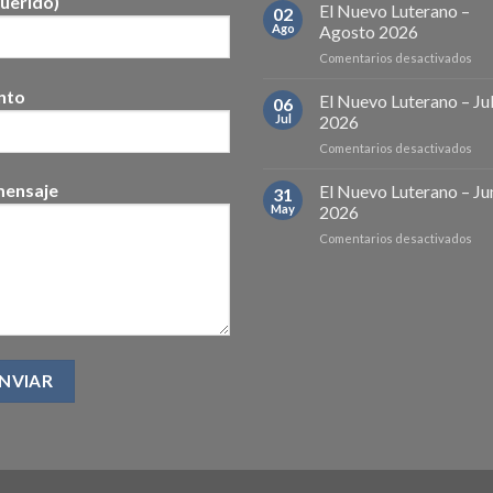
uerido)
año
El Nuevo Luterano –
02
de
Ago
Agosto 2026
la
en
Comentarios desactivados
dec
El
de
nto
Nu
El Nuevo Luterano – Ju
Igle
06
Lut
he
Jul
2026
–
en
Comentarios desactivados
Ago
El
202
Nu
mensaje
El Nuevo Luterano – Ju
31
Lut
May
2026
–
en
Comentarios desactivados
Juli
El
202
Nu
Lut
–
Jun
202