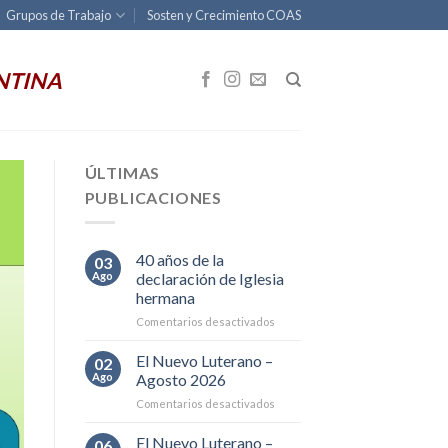
Grupos de Trabajo
Sosten y Crecimiento COAS
NTINA
ÚLTIMAS
PUBLICACIONES
40 años de la
03
Ago
declaración de Iglesia
hermana
en
Comentarios desactivados
40
años
El Nuevo Luterano –
02
de
Ago
Agosto 2026
la
en
Comentarios desactivados
declaración
El
de
Nuevo
El Nuevo Luterano –
Iglesia
06