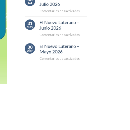
Luterano
hermana
Jul
Julio 2026
–
en
Comentarios desactivados
Agosto
El
2026
Nuevo
El Nuevo Luterano –
31
Luterano
May
Junio 2026
–
en
Comentarios desactivados
Julio
El
2026
Nuevo
El Nuevo Luterano –
30
Luterano
Abr
Mayo 2026
–
en
Comentarios desactivados
Junio
El
2026
Nuevo
Luterano
–
Mayo
2026