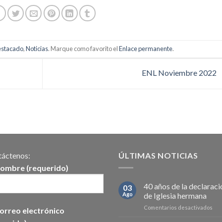
stacado
,
Noticias
. Marque como favorito el
Enlace permanente
.
ENL Noviembre 2022
áctenos:
ÚLTIMAS NOTICIAS
nombre (requerido)
40 años de la declaraci
03
Ago
de Iglesia hermana
en
Comentarios desactivados
orreo electrónico
40