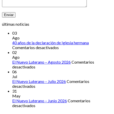
últimas noticias
03
Ago
40 años de la declaración de Iglesia hermana
en
Comentarios desactivados
40
02
años
Ago
de
El Nuevo Luterano – Agosto 2026
Comentarios
en
la
desactivados
El
declaración
06
Nuevo
de
Jul
Luterano
Iglesia
El Nuevo Luterano – Julio 2026
Comentarios
–
en
hermana
desactivados
Agosto
El
31
2026
Nuevo
May
Luterano
El Nuevo Luterano – Junio 2026
Comentarios
–
en
desactivados
Julio
El