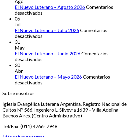
años
Ago
de
El Nuevo Luterano – Agosto 2026
Comentarios
en
la
desactivados
El
declaración
06
Nuevo
de
Jul
Luterano
Iglesia
El Nuevo Luterano – Julio 2026
Comentarios
–
en
hermana
desactivados
Agosto
El
31
2026
Nuevo
May
Luterano
El Nuevo Luterano – Junio 2026
Comentarios
–
en
desactivados
Julio
El
30
2026
Nuevo
Abr
Luterano
El Nuevo Luterano – Mayo 2026
Comentarios
–
en
desactivados
Junio
El
Sobre nosotros
2026
Nuevo
Luterano
Iglesia Evangélica Luterana Argentina. Registro Nacional de
–
Cultos Nº 566. Ingeniero L. Silveyra 1639 – Villa Adelina,
Mayo
Buenos Aires. (Centro Administrativo)
2026
Tel/Fax: (011) 4766- 7948
Más sobre nosotros…