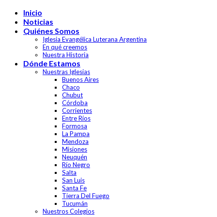
Skip
Inicio
to
Noticias
content
Quiénes Somos
Iglesia Evangélica Luterana Argentina
En qué creemos
Nuestra Historia
Dónde Estamos
Nuestras Iglesias
Buenos Aires
Chaco
Chubut
Córdoba
Corrientes
Entre Ríos
Formosa
La Pampa
Mendoza
Misiones
Neuquén
Río Negro
Salta
San Luis
Santa Fe
Tierra Del Fuego
Tucumán
Nuestros Colegios