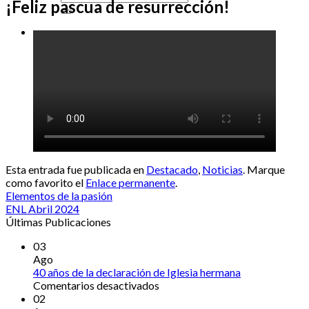
¡Feliz pascua de resurrección!
Esta entrada fue publicada en
Destacado
,
Noticias
. Marque
como favorito el
Enlace permanente
.
Elementos de la pasión
ENL Abril 2024
Últimas Publicaciones
03
Ago
40 años de la declaración de Iglesia hermana
en
Comentarios desactivados
40
02