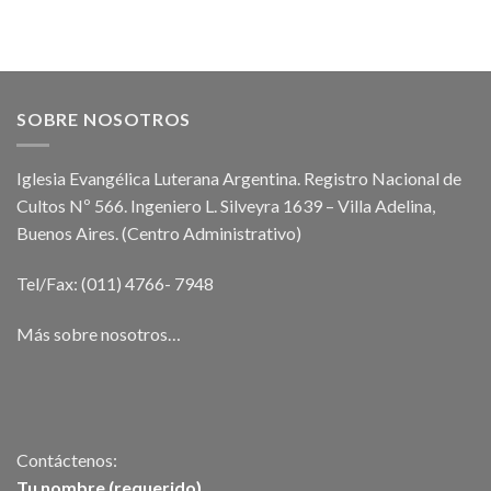
2026
Luterano
–
Mayo
2026
SOBRE NOSOTROS
Iglesia Evangélica Luterana Argentina. Registro Nacional de
Cultos Nº 566. Ingeniero L. Silveyra 1639 – Villa Adelina,
Buenos Aires. (Centro Administrativo)
Tel/Fax: (011) 4766- 7948
Más sobre nosotros…
Contáctenos:
Tu nombre (requerido)