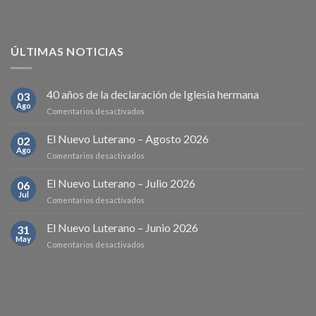
ÚLTIMAS NOTICIAS
40 años de la declaración de Iglesia hermana
03
Ago
en
Comentarios desactivados
40
años
El Nuevo Luterano – Agosto 2026
02
de
Ago
en
Comentarios desactivados
la
El
declaración
Nuevo
El Nuevo Luterano – Julio 2026
de
06
Luterano
Jul
Iglesia
en
Comentarios desactivados
–
hermana
El
Agosto
Nuevo
El Nuevo Luterano – Junio 2026
2026
31
Luterano
May
en
Comentarios desactivados
–
El
Julio
Nuevo
2026
Luterano
–
Junio
2026