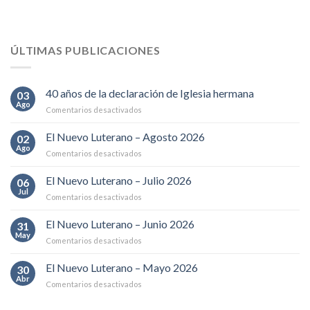
ÚLTIMAS PUBLICACIONES
40 años de la declaración de Iglesia hermana
03
Ago
en
Comentarios desactivados
40
años
El Nuevo Luterano – Agosto 2026
02
de
Ago
en
Comentarios desactivados
la
El
declaración
Nuevo
El Nuevo Luterano – Julio 2026
de
06
Luterano
Jul
Iglesia
en
Comentarios desactivados
–
hermana
El
Agosto
Nuevo
El Nuevo Luterano – Junio 2026
2026
31
Luterano
May
en
Comentarios desactivados
–
El
Julio
Nuevo
El Nuevo Luterano – Mayo 2026
2026
30
Luterano
Abr
en
Comentarios desactivados
–
El
Junio
Nuevo