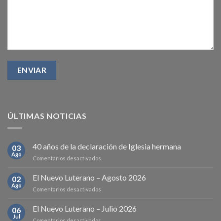
ÚLTIMAS NOTICIAS
40 años de la declaración de Iglesia hermana
03
Ago
en
Comentarios desactivados
40
años
El Nuevo Luterano – Agosto 2026
02
de
Ago
en
Comentarios desactivados
la
El
declaración
Nuevo
El Nuevo Luterano – Julio 2026
de
06
Luterano
Jul
Iglesia
en
Comentarios desactivados