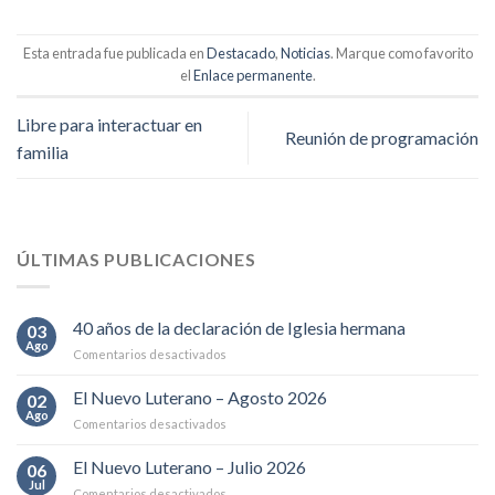
Esta entrada fue publicada en
Destacado
,
Noticias
. Marque como favorito
el
Enlace permanente
.
Libre para interactuar en
Reunión de programación
familia
ÚLTIMAS PUBLICACIONES
40 años de la declaración de Iglesia hermana
03
Ago
en
Comentarios desactivados
40
años
El Nuevo Luterano – Agosto 2026
02
de
Ago
en
Comentarios desactivados
la
El
declaración
Nuevo
El Nuevo Luterano – Julio 2026
de
06
Luterano
Jul
Iglesia
en
Comentarios desactivados