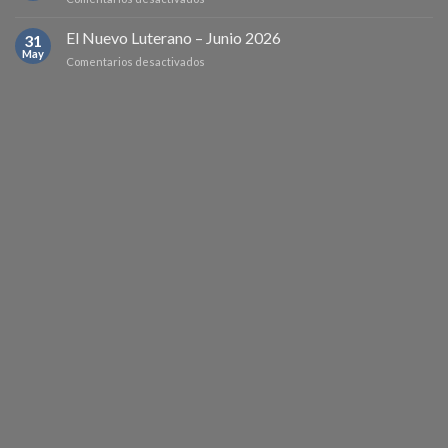
–
hermana
El
Agosto
Nuevo
El Nuevo Luterano – Junio 2026
2026
31
Luterano
May
en
Comentarios desactivados
–
El
Julio
Nuevo
2026
Luterano
–
Junio
2026