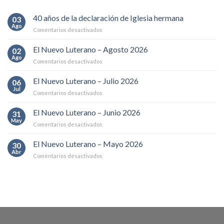
40 años de la declaración de Iglesia hermana
03
Ago
en
Comentarios desactivados
40
años
El Nuevo Luterano – Agosto 2026
02
de
Ago
en
Comentarios desactivados
la
El
declaración
Nuevo
El Nuevo Luterano – Julio 2026
de
06
Luterano
Jul
Iglesia
en
Comentarios desactivados
–
hermana
El
Agosto
Nuevo
El Nuevo Luterano – Junio 2026
2026
31
Luterano
May
en
Comentarios desactivados
–
El
Julio
Nuevo
El Nuevo Luterano – Mayo 2026
2026
30
Luterano
Abr
en
Comentarios desactivados
–
El
Junio
Nuevo
2026
Luterano
–
Mayo
2026