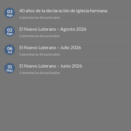
40 años de la declaración de Iglesia hermana
03
Ago
en
Comentarios desactivados
40
años
El Nuevo Luterano – Agosto 2026
02
de
Ago
en
Comentarios desactivados
la
El
declaración
Nuevo
El Nuevo Luterano – Julio 2026
de
06
Luterano
Jul
Iglesia
en
Comentarios desactivados
–
hermana
El
Agosto
Nuevo
El Nuevo Luterano – Junio 2026
2026
31
Luterano
May
en
Comentarios desactivados
–
El
Julio
Nuevo
2026
Luterano
–
Junio
2026