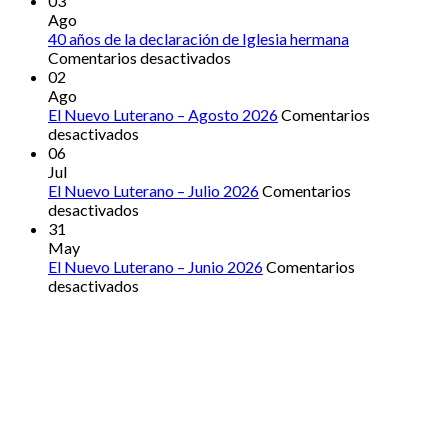
03
Ago
40 años de la declaración de Iglesia hermana
en
Comentarios desactivados
40
02
años
Ago
de
El Nuevo Luterano – Agosto 2026
Comentarios
en
la
desactivados
El
declaración
06
Nuevo
de
Jul
Luterano
Iglesia
El Nuevo Luterano – Julio 2026
Comentarios
–
en
hermana
desactivados
Agosto
El
31
2026
Nuevo
May
Luterano
El Nuevo Luterano – Junio 2026
Comentarios
–
en
desactivados
Julio
El
2026
Nuevo
Luterano
–
Junio
2026