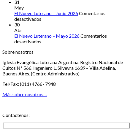
Agosto
El
31
2026
Nuevo
May
Luterano
El Nuevo Luterano – Junio 2026
Comentarios
–
en
desactivados
Julio
El
30
2026
Nuevo
Abr
Luterano
El Nuevo Luterano – Mayo 2026
Comentarios
–
en
desactivados
Junio
El
Sobre nosotros
2026
Nuevo
Luterano
Iglesia Evangélica Luterana Argentina. Registro Nacional de
–
Cultos Nº 566. Ingeniero L. Silveyra 1639 – Villa Adelina,
Mayo
Buenos Aires. (Centro Administrativo)
2026
Tel/Fax: (011) 4766- 7948
Más sobre nosotros…
Contáctenos: