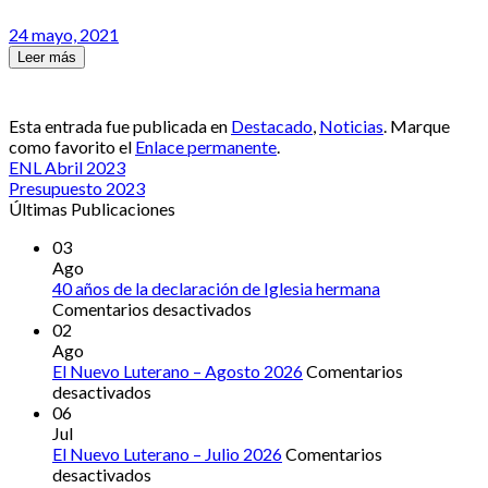
24 mayo, 2021
Leer más
Esta entrada fue publicada en
Destacado
,
Noticias
. Marque
como favorito el
Enlace permanente
.
ENL Abril 2023
Presupuesto 2023
Últimas Publicaciones
03
Ago
40 años de la declaración de Iglesia hermana
en
Comentarios desactivados
40
02
años
Ago
de
El Nuevo Luterano – Agosto 2026
Comentarios
en
la
desactivados
El
declaración
06
Nuevo
de
Jul
Luterano
Iglesia
El Nuevo Luterano – Julio 2026
Comentarios
–
en
hermana
desactivados