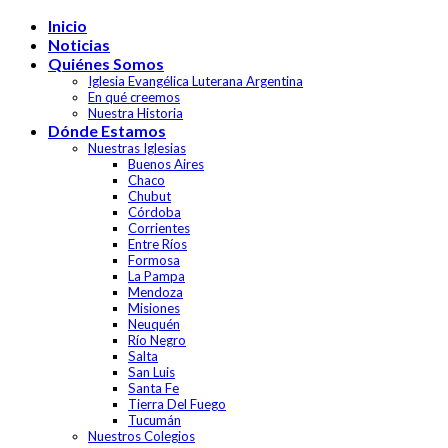
Skip
Inicio
to
Noticias
content
Quiénes Somos
Iglesia Evangélica Luterana Argentina
En qué creemos
Nuestra Historia
Dónde Estamos
Nuestras Iglesias
Buenos Aires
Chaco
Chubut
Córdoba
Corrientes
Entre Ríos
Formosa
La Pampa
Mendoza
Misiones
Neuquén
Río Negro
Salta
San Luis
Santa Fe
Tierra Del Fuego
Tucumán
Nuestros Colegios