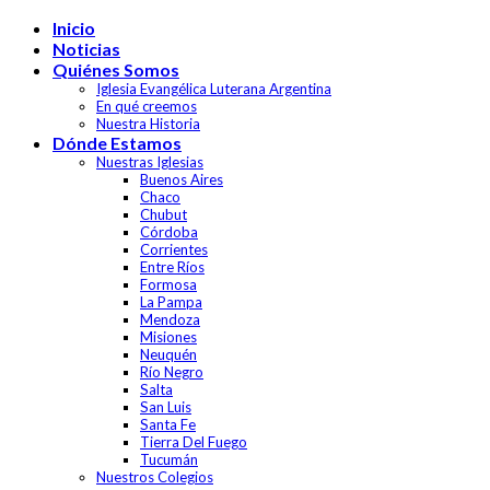
Skip
Inicio
to
Noticias
content
Quiénes Somos
Iglesia Evangélica Luterana Argentina
En qué creemos
Nuestra Historia
Dónde Estamos
Nuestras Iglesias
Buenos Aires
Chaco
Chubut
Córdoba
Corrientes
Entre Ríos
Formosa
La Pampa
Mendoza
Misiones
Neuquén
Río Negro
Salta
San Luis
Santa Fe
Tierra Del Fuego
Tucumán
Nuestros Colegios