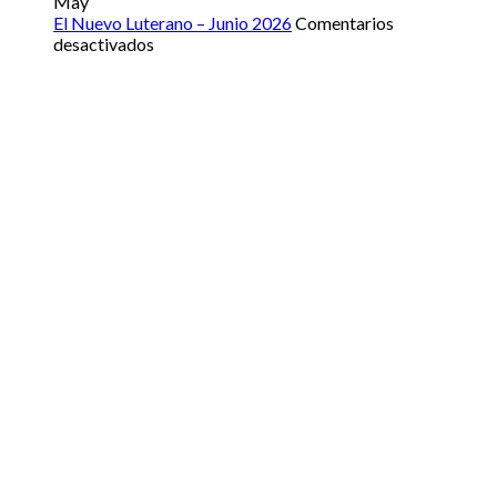
2026
Nuevo
May
Luterano
El Nuevo Luterano – Junio 2026
Comentarios
–
en
desactivados
Julio
El
2026
Nuevo
Luterano
–
Junio
2026