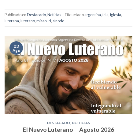
Publicado en
Destacado
,
Noticias
|
Etiquetado
argentina
,
iela
,
iglesia
,
luterana
,
luterano
,
missouri
,
sinodo
02
Ago
DESTACADO
,
NOTICIAS
El Nuevo Luterano – Agosto 2026