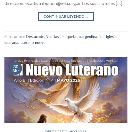
dirección: ecadistribucion@iela.org.ar Los suscriptores […]
CONTINUAR LEYENDO
→
Publicado en
Destacado
,
Noticias
|
Etiquetado
argentina
,
iela
,
iglesia
,
luterana
,
luterano
,
nuevo
30
Abr
DESTACADO
,
NOTICIAS