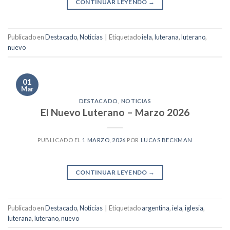
CONTINUAR LEYENDO
→
Publicado en
Destacado
,
Noticias
|
Etiquetado
iela
,
luterana
,
luterano
,
nuevo
01
Mar
DESTACADO
,
NOTICIAS
El Nuevo Luterano – Marzo 2026
PUBLICADO EL
1 MARZO, 2026
POR
LUCAS BECKMAN
CONTINUAR LEYENDO
→
Publicado en
Destacado
,
Noticias
|
Etiquetado
argentina
,
iela
,
iglesia
,
luterana
,
luterano
,
nuevo