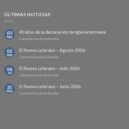
ÚLTIMAS NOTICIAS
40 años de la declaración de Iglesia hermana
03
Ago
en
Comentarios desactivados
40
años
El Nuevo Luterano – Agosto 2026
02
de
Ago
en
Comentarios desactivados
la
El
declaración
Nuevo
El Nuevo Luterano – Julio 2026
de
06
Luterano
Jul
Iglesia
en
Comentarios desactivados
–
hermana
El
Agosto
Nuevo
El Nuevo Luterano – Junio 2026
2026
31
Luterano
May
en
Comentarios desactivados
–
El
Julio
Nuevo
2026
Luterano
–
Junio
2026