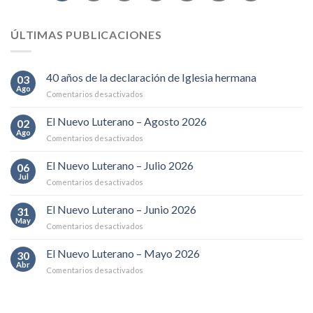
ÚLTIMAS PUBLICACIONES
40 años de la declaración de Iglesia hermana
03
Ago
en
Comentarios desactivados
40
años
El Nuevo Luterano – Agosto 2026
02
de
Ago
en
Comentarios desactivados
la
El
declaración
Nuevo
El Nuevo Luterano – Julio 2026
de
06
Luterano
Jul
Iglesia
en
Comentarios desactivados
–
hermana
El
Agosto
Nuevo
El Nuevo Luterano – Junio 2026
2026
31
Luterano
May
en
Comentarios desactivados
–
El
Julio
Nuevo
El Nuevo Luterano – Mayo 2026
2026
30
Luterano
Abr
en
Comentarios desactivados
–
El
Junio
Nuevo
2026
Luterano