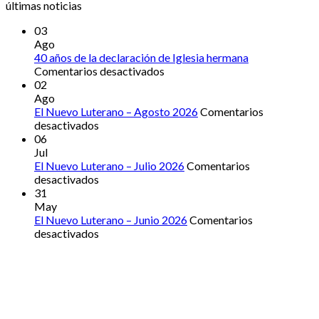
últimas noticias
03
Ago
40 años de la declaración de Iglesia hermana
en
Comentarios desactivados
40
02
años
Ago
de
El Nuevo Luterano – Agosto 2026
Comentarios
en
la
desactivados
El
declaración
06
Nuevo
de
Jul
Luterano
Iglesia
El Nuevo Luterano – Julio 2026
Comentarios
–
en
hermana
desactivados
Agosto
El
31
2026
Nuevo
May
Luterano
El Nuevo Luterano – Junio 2026
Comentarios
–
en
desactivados
Julio
El
2026
Nuevo
Luterano
–
Junio
2026