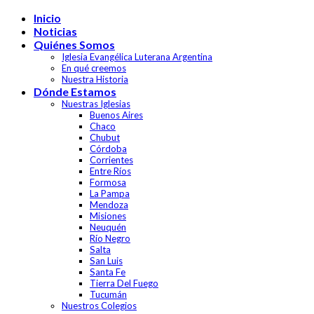
Skip
Inicio
to
Noticias
content
Quiénes Somos
Iglesia Evangélica Luterana Argentina
En qué creemos
Nuestra Historia
Dónde Estamos
Nuestras Iglesias
Buenos Aires
Chaco
Chubut
Córdoba
Corrientes
Entre Ríos
Formosa
La Pampa
Mendoza
Misiones
Neuquén
Río Negro
Salta
San Luis
Santa Fe
Tierra Del Fuego
Tucumán
Nuestros Colegios