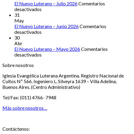
Luterano
Iglesia
El Nuevo Luterano – Julio 2026
Comentarios
–
en
hermana
desactivados
Agosto
El
31
2026
Nuevo
May
Luterano
El Nuevo Luterano – Junio 2026
Comentarios
–
en
desactivados
Julio
El
30
2026
Nuevo
Abr
Luterano
El Nuevo Luterano – Mayo 2026
Comentarios
–
en
desactivados
Junio
El
Sobre nosotros
2026
Nuevo
Luterano
Iglesia Evangélica Luterana Argentina. Registro Nacional de
–
Cultos Nº 566. Ingeniero L. Silveyra 1639 – Villa Adelina,
Mayo
Buenos Aires. (Centro Administrativo)
2026
Tel/Fax: (011) 4766- 7948
Más sobre nosotros…
Contáctenos: