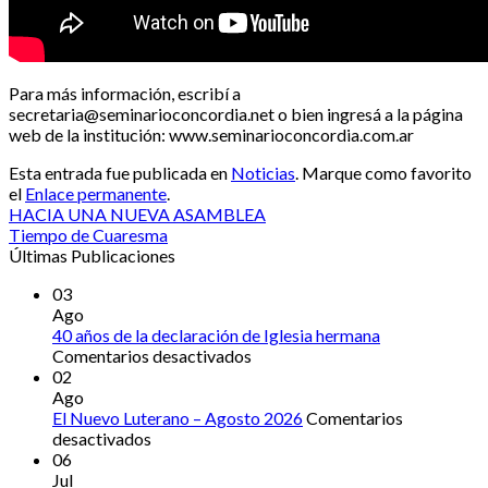
Para más información, escribí a
secretaria@seminarioconcordia.net o bien ingresá a la página
web de la institución: www.seminarioconcordia.com.ar
Esta entrada fue publicada en
Noticias
. Marque como favorito
el
Enlace permanente
.
HACIA UNA NUEVA ASAMBLEA
Tiempo de Cuaresma
Últimas Publicaciones
03
Ago
40 años de la declaración de Iglesia hermana
en
Comentarios desactivados
40
02
años
Ago
de
El Nuevo Luterano – Agosto 2026
Comentarios
en
la
desactivados
El
declaración
06
Nuevo
de
Jul