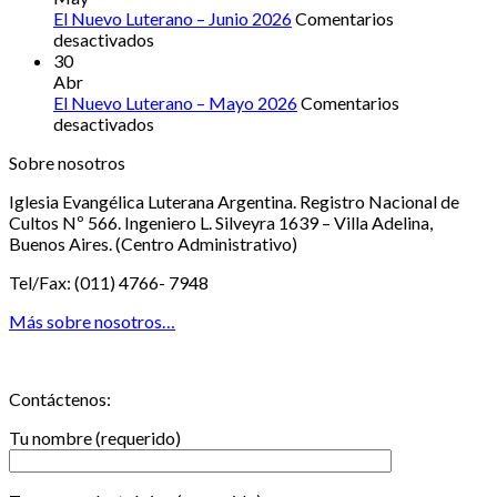
Luterano
El Nuevo Luterano – Junio 2026
Comentarios
–
en
desactivados
Julio
El
30
2026
Nuevo
Abr
Luterano
El Nuevo Luterano – Mayo 2026
Comentarios
–
en
desactivados
Junio
El
Sobre nosotros
2026
Nuevo
Luterano
Iglesia Evangélica Luterana Argentina. Registro Nacional de
–
Cultos Nº 566. Ingeniero L. Silveyra 1639 – Villa Adelina,
Mayo
Buenos Aires. (Centro Administrativo)
2026
Tel/Fax: (011) 4766- 7948
Más sobre nosotros…
Contáctenos:
Tu nombre (requerido)