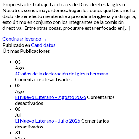
Propuesta de Trabajo La obra es de Dios, de él es la iglesia.
Nosotros somos mayordomos. Según los dones que Dios me ha
dado, de ser electo me atendré a presidir a la iglesia y a dirigirla,
esto último en conjunto con los integrantes de la comisión
directiva. Entre otras cosas, procuraré estar enfocado en […]
Continuar leyendo
→
Publicado en
Candidatos
Últimas Publicaciones
03
Ago
40 años de la declaración de Iglesia hermana
en
Comentarios desactivados
40
02
años
Ago
de
El Nuevo Luterano – Agosto 2026
Comentarios
en
la
desactivados
El
declaración
06
Nuevo
de
Jul
Luterano
Iglesia
El Nuevo Luterano – Julio 2026
Comentarios
–
en
hermana
desactivados
Agosto
El
31
2026
Nuevo
May