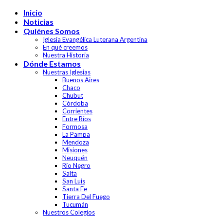
Skip
Inicio
to
Noticias
content
Quiénes Somos
Iglesia Evangélica Luterana Argentina
En qué creemos
Nuestra Historia
Dónde Estamos
Nuestras Iglesias
Buenos Aires
Chaco
Chubut
Córdoba
Corrientes
Entre Ríos
Formosa
La Pampa
Mendoza
Misiones
Neuquén
Río Negro
Salta
San Luis
Santa Fe
Tierra Del Fuego
Tucumán
Nuestros Colegios