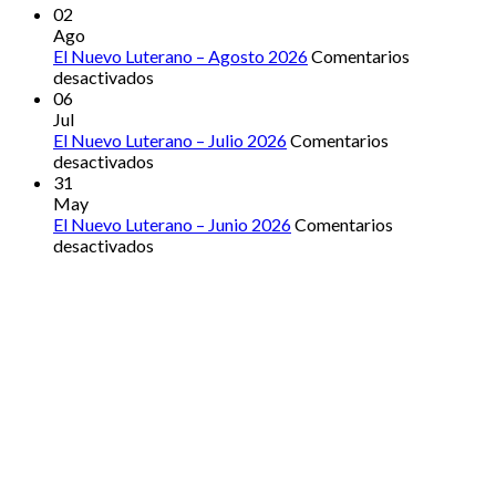
40
02
años
Ago
de
El Nuevo Luterano – Agosto 2026
Comentarios
en
la
desactivados
El
declaración
06
Nuevo
de
Jul
Luterano
Iglesia
El Nuevo Luterano – Julio 2026
Comentarios
–
en
hermana
desactivados
Agosto
El
31
2026
Nuevo
May
Luterano
El Nuevo Luterano – Junio 2026
Comentarios
–
en
desactivados
Julio
El
2026
Nuevo
Luterano
–
Junio
2026